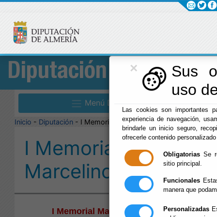
×
Diputación
Sus o
uso de
Menú Diputación
Las cookies son importantes pa
experiencia de navegación, usam
Inicio
-
Diputación
- I Memorial Marcelino López
brindarle un inicio seguro, recop
ofrecerle contenido personalizado
I Memorial
Obligatorias
Se re
Marcelino López
sitio principal.
Funcionales
Estas
manera que podamo
Personalizadas
Es
I Memorial Marcelino López