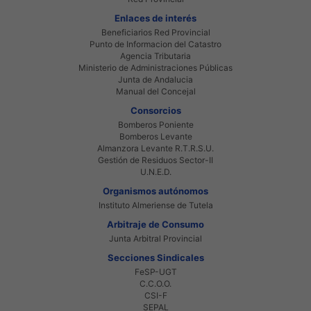
Enlaces de interés
Beneficiarios Red Provincial
Punto de Informacion del Catastro
Agencia Tributaria
Ministerio de Administraciones Públicas
Junta de Andalucia
Manual del Concejal
Consorcios
Bomberos Poniente
Bomberos Levante
Almanzora Levante R.T.R.S.U.
Gestión de Residuos Sector-II
U.N.E.D.
Organismos autónomos
Instituto Almeriense de Tutela
Arbitraje de Consumo
Junta Arbitral Provincial
Secciones Sindicales
FeSP-UGT
C.C.O.O.
CSI-F
SEPAL