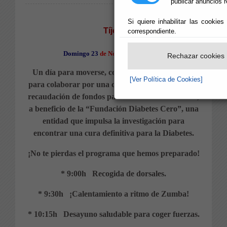
publicar anuncios r
Si quiere inhabilitar las cookie
Tíjola
correspondiente.
Domingo 23
de Noviembre de 2025
Rechazar cookies
Un día para moverse, concienciar y, sobre todo,
[Ver Política de Cookies]
para colaborar por una causa muy importante: la
recaudación de fondos para la cura de la diabetes,
a beneficio de la “Fundación Diabetes Cero”, una
entidad que impulsa la investigación para
encontrar una cura definitiva para la Diabetes.
¡No te pierdas el programa que hemos preparado!
* 9:00h Recogida de dorsales.
* 9:30h ¡Calentamiento a ritmo de Zumba!
* 10:15h Desayuno saludable para coger fuerzas.