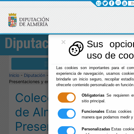
Bu
×
Diputación
Sus opcio
uso de cook
Menú Diputación
Las cookies son importantes para el corre
experiencia de navegación, usamos cookies
Inicio
-
Diputación
- Colección Historia de Almería.
brindarle un inicio seguro, recopilar estadí
Presentaciones y enlaces • 2026
ofrecerle contenido personalizado en función
Colección Historia
Obligatorias
Se requieren es
sitio principal.
de Almería.
Funcionales
Estas cookies n
manera que podamos medir y m
Presentaciones y
Personalizadas
Estas cookies