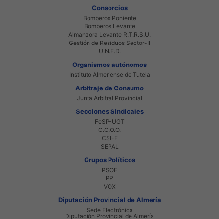
Consorcios
Bomberos Poniente
Bomberos Levante
Almanzora Levante R.T.R.S.U.
Gestión de Residuos Sector-II
U.N.E.D.
Organismos autónomos
Instituto Almeriense de Tutela
Arbitraje de Consumo
Junta Arbitral Provincial
Secciones Sindicales
FeSP-UGT
C.C.O.O.
CSI-F
SEPAL
Grupos Políticos
PSOE
PP
VOX
Diputación Provincial de Almería
Sede Electrónica
Diputación Provincial de Almería