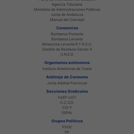
Agencia Tributaria
Ministerio de Administraciones Públicas
Junta de Andalucia
Manual del Concejal
Consorcios
Bomberos Poniente
Bomberos Levante
Almanzora Levante R.T.R.S.U.
Gestión de Residuos Sector-II
U.N.E.D.
Organismos autónomos
Instituto Almeriense de Tutela
Arbitraje de Consumo
Junta Arbitral Provincial
Secciones Sindicales
FeSP-UGT
C.C.O.O.
CSI-F
SEPAL
Grupos Políticos
PSOE
PP