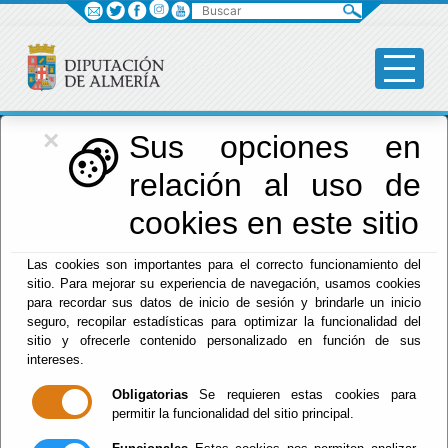
Buscar
×
Diputación
Sus opciones en
relación al uso de
Menú Diputación
cookies en este sitio
Inicio
-
Diputación
- Calendario del Mercadillo 2024
Las cookies son importantes para el correcto funcionamiento del
sitio. Para mejorar su experiencia de navegación, usamos cookies
Calendario del
para recordar sus datos de inicio de sesión y brindarle un inicio
seguro, recopilar estadísticas para optimizar la funcionalidad del
Mercadillo 2024
sitio y ofrecerle contenido personalizado en función de sus
intereses.
Obligatorias
Se requieren estas cookies para
permitir la funcionalidad del sitio principal.