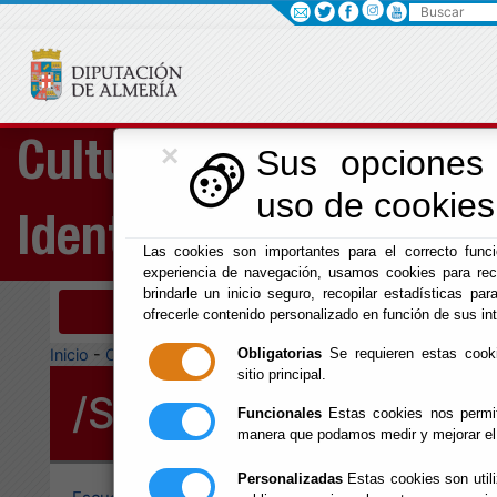
Buscar
×
Cultura, Cine e
Sus opciones 
uso de cookies 
Identidad Almeriense
Las cookies son importantes para el correcto funci
experiencia de navegación, usamos cookies para rec
brindarle un inicio seguro, recopilar estadísticas para
Menú Cultura
ofrecerle contenido personalizado en función de sus in
Inicio
-
Cultura y Cine
-
Obligatorias
Se requieren estas cookie
sitio principal.
/Servicios/cmsdipro/
Funcionales
Estas cookies nos permite
manera que podamos medir y mejorar el
Personalizadas
Estas cookies son utili