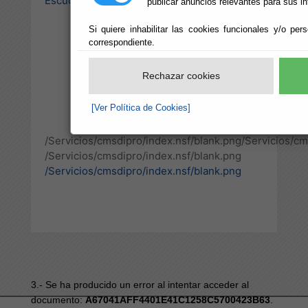
Escuchar
publicar anuncios relevantes para sus in
Si quiere inhabilitar las cookies funcionales y/o per
correspondiente.
Rechazar cookies
[Ver Política de Cookies]
/Servicios/cmsdipro/index.nsf/blank.png
/Servicios/cm
/Servicios/cmsdipro/index.nsf/blank.png
/Servicios/cmsdipro/index.nsf/blank.png
3.- Se ha producido un error al intentar acceder al
documento:
A67041AFF4401E41C1258C5700423B63
.