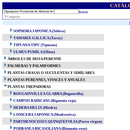
CATÁL
Buscar
..
7
Categorias
SOPHORA JAPONICA (Sófora)
TAMARIX GALLICA (Taray)
TIPUANA TIPU (Tipuana)
ULMUS PUMILA (Olmo)
ÁRBOLES DE HOJA PERENNE
PALMERAS Y PALMIFORMES
PLANTAS CRASAS O SUCULENTAS Y SIMILARES
PLANTAS PERENNES, VIVACES Y ANUALES
PLANTAS TREPADORAS
BOUGAINVILLEA GLABRA (Buganvilla)
CAMPSIS RADICANS (Bignonia roja)
HEDERA HELIX (Hiedra)
LONICERA JAPONICA (Madreselva)
PARTHENOCISSUS QUINQUEFOLIA (Parra virgen)
PODRANEA RICASOLIANA (Bignonia rosa)