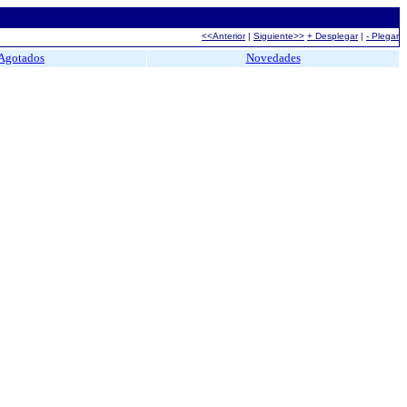
<<Anterior
|
Siguiente>>
+ Desplegar
|
- Plegar
Agotados
Novedades