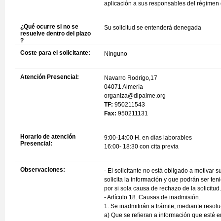
aplicación a sus responsables del régimen d
¿Qué ocurre si no se
Su solicitud se entenderá denegada
resuelve dentro del plazo
?
Coste para el solicitante:
Ninguno
Atención Presencial:
Navarro Rodrigo,17
04071 Almería
organiza@dipalme.org
TF:
950211543
Fax:
950211131
Horario de atención
9:00-14:00 H. en días laborables
Presencial:
16:00- 18:30 con cita previa
Observaciones:
- El solicitante no está obligado a motivar 
solicita la información y que podrán ser te
por si sola causa de rechazo de la solicitud. 
- Artículo 18. Causas de inadmisión.
1. Se inadmitirán a trámite, mediante resolu
a) Que se refieran a información que esté e