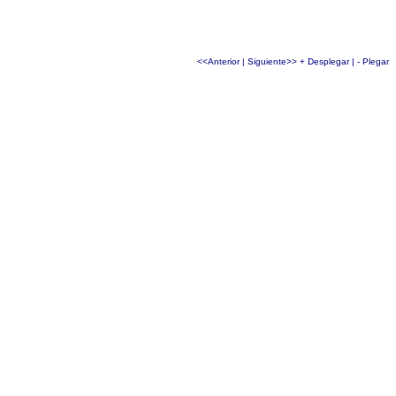
<<Anterior
|
Siguiente>>
+ Desplegar
|
- Plegar