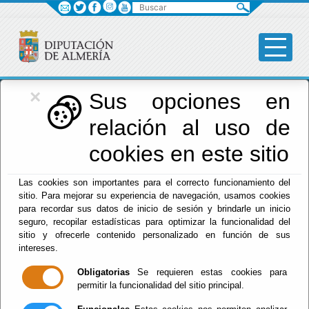
Buscar
×
Red Provincial
Sus opciones en
relación al uso de
de Almería
cookies en este sitio
Las cookies son importantes para el correcto funcionamiento del
Menú RPC
sitio. Para mejorar su experiencia de navegación, usamos cookies
para recordar sus datos de inicio de sesión y brindarle un inicio
Inicio
- Otros enlaces de Interés
seguro, recopilar estadísticas para optimizar la funcionalidad del
sitio y ofrecerle contenido personalizado en función de sus
SOLICITUD DE EMISIÓN DE ACTOS
intereses.
(STRAMING)
Obligatorias
Se requieren estas cookies para
para usuarios del Servicio en la modalidad de
permitir la funcionalidad del sitio principal.
DIFERIDO COMPARTIDO