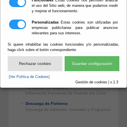
Funcionales
Estas cookies nos permiten analizar
Videos Curso Desarrolladores
el uso del Sitio web, de manera que podamos medir
Puede consultar y descargar las sesionees del
y mejorar el funcionamiento.
curso para desarrolladores 2022
Personalizadas
Estas cookies son utilizadas por
Actividades Red Provincial
empresas publicitarias para publicar anuncios
Histórico de Actividades del Convenio Marco y
relevantes para sus intereses.
de la RPC
Si quiere inhabilitar las cookies funcionales y/o personalizadas,
Documentación SI
haga click sobre el botón correspondiente.
Documentación sobre la Sociedad de la
Información
Rechazar cookies
Guardar configuración
Policías Locales RPC
Policías Locales de la Red Provincial
[Ver Política de Cookies]
Gestión de cookies | v.1.3
Farmacias de Guardia
Información Farmacias de Guardia por Zona
Descarga de Ficheros
Descarga de utilidades, manuales y Programas