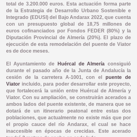
COMUNICACIÓN
total de 3.200.000 euros. Esta actuación forma parte
OBJETIVO TEMATICO 2
NORMATIVA
de la Estrategia de Desarrollo Urbano Sostenible e
INDICADORES PRODUCTIVIDAD
Integrado (EDUSI) del Bajo Andarax 2022, que cuenta
LINEA 1: MODERNIZAR LA ADMINISTRACION ELECTRONICA Y 
INDICADORES DE COMUNICACION
OBJETIVO TEMATICO 4
DOCUMENTACIÓN
COMPROMISO ANTIFRAUDE
con un presupuesto global de 18,75 millones de
INDICADORES RESULTADO
LINEA 2: INFRAESTRUCTURA Y FOMENTO DE LA MOVILIDAD 
euros cofinanciados por Fondos FEDER (80%) y la
NOTICIAS
OBJETIVO TEMATICO 6
CONVOCATORIAS
DECLARACIÓN INSTITUCIONAL ANTIFRAUDE
Diputación Provincial de Almería (20%). El plazo de
LINEA 3: ACCIONES PARA MEJORAR LA EFICIENCIA ENERGE
LINEA 4: REHABILITACION Y PUESTA EN VALOR DEL PATRIM
BUENAS PRÁCTICAS
OBJETIVO TEMATICO 9
ejecución de esta remodelación del puente de Viator
CÓDIGO DE CONDUCTA
es de doce meses.
LINEA 5: REGENERACION DE AREAS DEGRADADAS, ZONAS 
CONTACTO
OBJETIVO TEMATICO 99
COMISIÓN AUTOEVALUACIÓN DEL RIESGO
El Ayuntamiento de
Huércal de Almería
consiguió
LINEA 7: GESTION EDUSI
Aviso Legal
Accesibilidad
Mapa web
Privacidad
Cookies
Contacto
durante el pasado año de la Junta de Andalucía la
CANAL DE DENUNCIAS
cesión de la carretera A-1001, con el
puente de
LINEA 8: COMUNICACION EDUSI
Viator
incluido, para poder desarrollar este proyecto,
que fortalecerá la unión entre Huércal de Almería y
Viator. Con su ampliación, se construirán acerados a
ambos lados del puente existente, de manera que se
dotará de un itinerario peatonal entre estas dos
poblaciones, que actualmente no existe más que por
el propio cauce del río Andarax, el cual se hace
inaccesible en épocas de crecidas. Este acerado