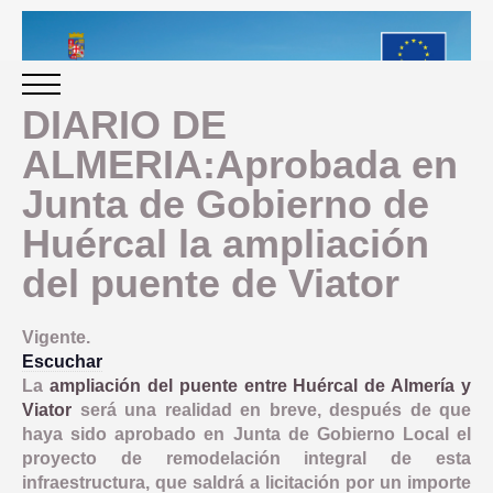
DIARIO DE
ALMERIA:Aprobada en
INICIO
Junta de Gobierno de
Huércal la ampliación
PERIODO 2014-2020
del puente de Viator
PROGRAMACIÓN
Vigente.
Escuchar
GESTIÓN Y SEGUIMIENTO
La
ampliación del puente entre Huércal de Almería y
Viator
será una realidad en breve, después de que
PRESENTACION
haya sido aprobado en Junta de Gobierno Local el
EVALUACIÓN
proyecto de remodelación integral de esta
PLAN IMPLEMENTACIÓN
infraestructura, que saldrá a licitación por un importe
OBJETIVOS