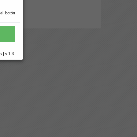
ción.
 el botón
 | v.1.3