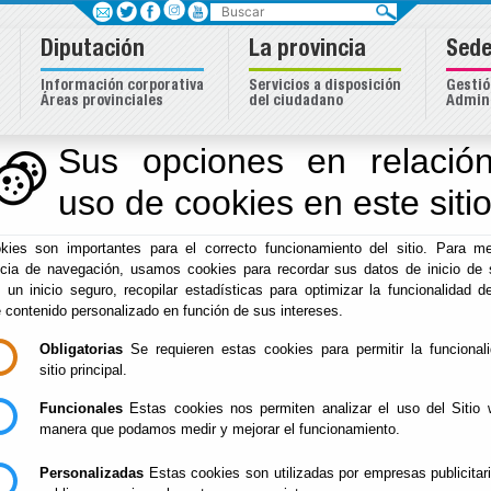
Buscar
Diputación
La provincia
Sede
Información corporativa
Servicios a disposición
Gestió
Áreas provinciales
del ciudadano
Admini
Sus opciones en relación
uso de cookies en este siti
Inicio
-
Igualdad
- Sala para proyectos de igualdad
kies son importantes para el correcto funcionamiento del sitio. Para me
Sala para proyectos
ncia de navegación, usamos cookies para recordar sus datos de inicio de 
e un inicio seguro, recopilar estadísticas para optimizar la funcionalidad de
e contenido personalizado en función de sus intereses.
Obligatorias
Se requieren estas cookies para permitir la funcional
Sala para proyectos de igualdad.
sitio principal.
Espacio físico de 100 m2, para promover un lugar de inter
género, conferencias, presentaciones proyectos provinciale
Funcionales
Estas cookies nos permiten analizar el uso del Sitio 
manera que podamos medir y mejorar el funcionamiento.
configuran el Consejo Provincial de Mujeres.
Así mismo es utilizado como espacio formativo en los progr
Personalizadas
Estas cookies son utilizadas por empresas publicitar