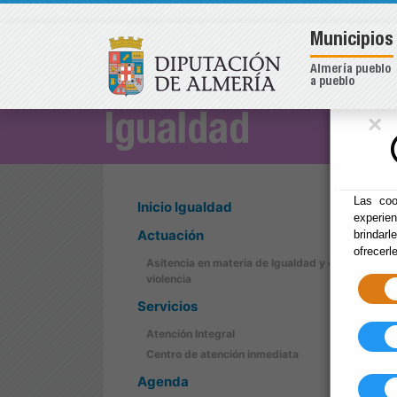
Municipios
Almería pueblo
a pueblo
×
Igualdad
Las coo
Inicio Igualdad
experie
Actuación
brindarl
ofrecerl
Asitencia en materia de Igualdad y contra la
violencia
Servicios
Atención Integral
Centro de atención inmediata
Agenda