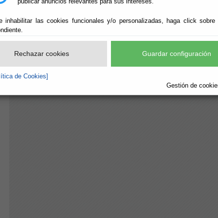
publicar anuncios relevantes para sus intereses.
Información
: Dpto. de P. Igualdad de Género y Participa
Teléfono
: 950261155
e inhabilitar las cookies funcionales y/o personalizadas, haga click sobre
ndiente.
Rechazar cookies
Guardar configuración
lítica de Cookies]
Gestión de cookies