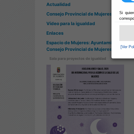
Actualidad
Si quier
Consejo Provincial de Mujeres
correspo
Vídeo para la igualdad
Enlaces
Espacio de Mujeres: Ayuntamientos y
[Ver Po
Consejo Provincial de Mujeres
Sala para proyectos de igualdad