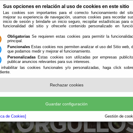
Sus opciones en relación al uso de cookies en este sitio
Las cookies son importantes para el correcto funcionamiento del siti
mejorar su experiencia de navegación, usamos cookies para recordar su
inicio de sesión y brindarle un inicio seguro, recopilar estadísticas para o
funcionalidad del sitio y ofrecerle contenido personalizado en func
Obligatorias
Se requieren estas cookies para permitir la funcionalidad
principal.
Funcionales
Estas cookies nos permiten analizar el uso del Sitio web,
que podamos medir y mejorar el funcionamiento.
Personalizadas
Estas cookies son utilizadas por empresas publicita
publicar anuncios relevantes para sus intereses.
ión
Quién Somos
 inhabilitar las cookies funcionales y/o personalizadas, haga click sobr
iente.
e encuentra aquí:
Inicio
/
/
2015 - Orgullosos de Reciclar
Rechazar cookies
Guardar configuración
tica de Cookies]
Gestión de cooki