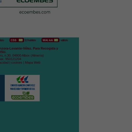
zora-Levante-Vélez. Para Recogida y
RSU.
ro, n.30, 04800 Albox (Almería)
Fax. 950121204
acidad
|
cookies
|
Mapa Web