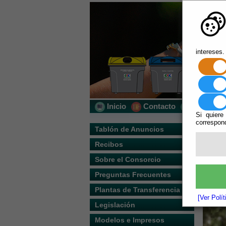
intereses.
Inicio
Contacto
Localizac
Si quiere
correspond
Usted s
Tablón de Anuncios
Recibos
Escuchar
Sobre el Consorcio
Preguntas Frecuentes
Plantas de Transferencia
[Ver Polí
Legislación
Modelos e Impresos