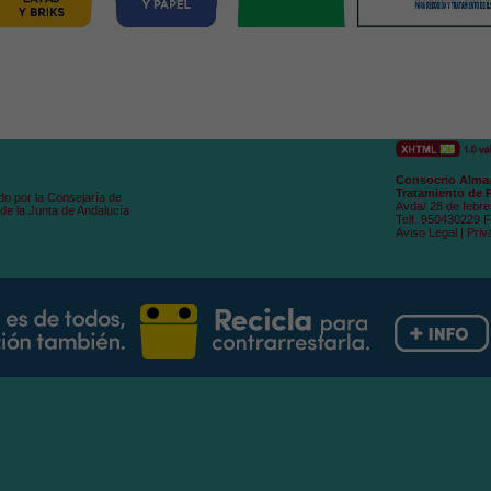
Consocrio Alman
Tratamiento de 
do por la Consejaría de
Avda/ 28 de febre
de la Junta de Andalucía
Telf. 950430229 
Aviso Legal
|
Priv