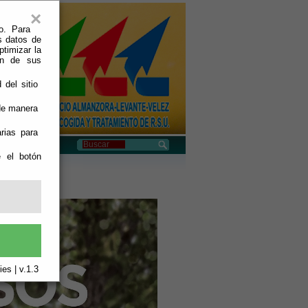
×
o. Para
s datos de
ptimizar la
ión de sus
 del sitio
 de manera
rias para
e el botón
es | v.1.3