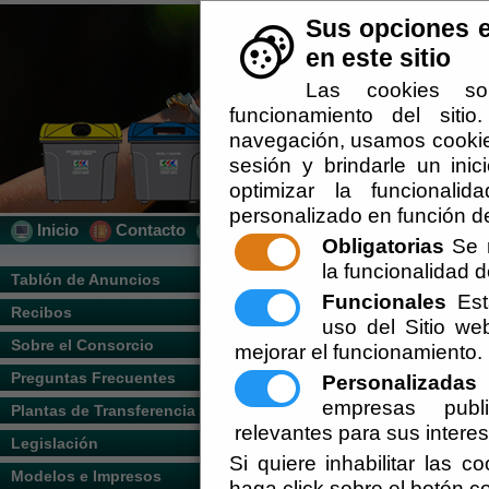
Sus opciones e
en este sitio
Las cookies so
funcionamiento del siti
navegación, usamos cookies
sesión y brindarle un inic
optimizar la funcionalid
personalizado en función de
Inicio
Contacto
Localización
Quién Somos
Obligatorias
Se r
la funcionalidad de
Usted se encuentra aquí:
Inicio
/
/
Pregun
Tablón de Anuncios
Funcionales
Esta
Recibos
Escuchar
PREGUNTAS FRECUENTES 
uso del Sitio w
Sobre el Consorcio
mejorar el funcionamiento.
Preguntas Frecuentes
Personalizadas
E
No tengo contenedores cerca,
empresas publi
So
Para ello deberá rellenar nuestra
Plantas de Transferencia
identificando correctamente sus da
relevantes para sus intere
Legislación
Si quiere inhabilitar las c
Hay distintos tipos de conten
Modelos e Impresos
haga click sobre el botón c
Campaña de concienciació