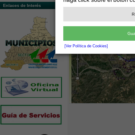
VEHÍCULOS CON GPS Y RFID.
Enlaces de Interés
R
Gua
[Ver Política de Cookies]