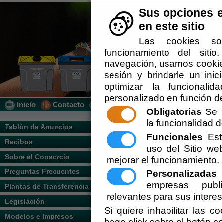
Sus opciones e
en este sitio
Las cookies so
funcionamiento del siti
navegación, usamos cookies
sesión y brindarle un inic
optimizar la funcionalid
personalizado en función de
Inicio
Contacto
Localización
Quién Somos
Obligatorias
Se r
la funcionalidad de
Usted se encuentra aquí:
Inicio
/
/
Sistema
Tablón de Anuncios
Funcionales
Esta
Recibos
Escuchar
uso del Sitio w
Nuestro sistema informático surge para pr
RSU y crear un canal de comunicación pa
Sobre el Consorcio
mejorar el funcionamiento.
en cada momento se pueda obtener la info
Preguntas Frecuentes
Personalizadas
E
El consorcio dispone de un sistema de loc
empresas publi
Plantas de Transferencia
optimización de los recursos ofertados.
relevantes para sus intere
Legislación
El sistema informático ofertado facilita e
Si quiere inhabilitar las c
Modelos e Impresos
haga click sobre el botón c