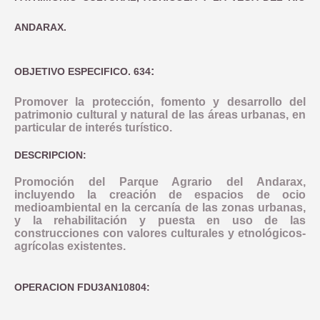
COMUNICACIÓN
OBJETIVO TEMATICO 2
NORMATIVA
ANDARAX.
INDICADORES PRODUCTIVIDAD
LINEA 1: MODERNIZAR LA ADMINISTRACION ELECTRONICA Y 
INDICADORES DE COMUNICACION
OBJETIVO TEMATICO 4
DOCUMENTACIÓN
COMPROMISO ANTIFRAUDE
INDICADORES RESULTADO
:
OBJETIVO ESPECIFICO. 634
NOTICIAS
OBJETIVO TEMATICO 6
CONVOCATORIAS
DECLARACIÓN INSTITUCIONAL ANTIFRAUDE
BUENAS PRÁCTICAS
OBJETIVO TEMATICO 9
Promover la protección, fomento y desarrollo del
patrimonio cultural y natural de las áreas urbanas, en
CÓDIGO DE CONDUCTA
particular de interés turístico.
CONTACTO
OBJETIVO TEMATICO 99
COMISIÓN AUTOEVALUACIÓN DEL RIESGO
DESCRIPCION:
LINEA 7: GESTION EDUSI
Aviso Legal
Accesibilidad
Mapa web
Privacidad
Cookies
Contacto
CANAL DE DENUNCIAS
Promoción del Parque Agrario del Andarax,
LINEA 8: COMUNICACION EDUSI
incluyendo la creación de espacios de ocio
medioambiental en la cercanía de las zonas urbanas,
y la rehabilitación y puesta en uso de las
construcciones con valores culturales y etnológicos-
agrícolas
existentes.
OPERACION FDU3AN10804: