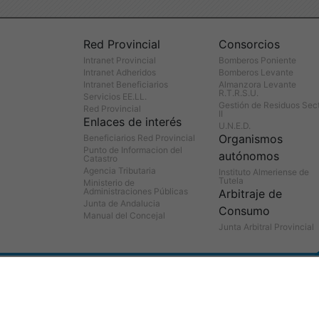
Red Provincial
Consorcios
Intranet Provincial
Bomberos Poniente
Intranet Adheridos
Bomberos Levante
Intranet Beneficiarios
Almanzora Levante
R.T.R.S.U.
Servicios EE.LL.
Gestión de Residuos Sec
Red Provincial
II
Enlaces de interés
U.N.E.D.
Organismos
Beneficiarios Red Provincial
Punto de Informacion del
autónomos
Catastro
Agencia Tributaria
Instituto Almeriense de
Tutela
Ministerio de
Administraciones Públicas
Arbitraje de
Junta de Andalucia
Consumo
Manual del Concejal
Junta Arbitral Provincial