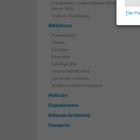
Presidentes y Gobernadores Diputación
desde 1835
[Ver Po
Archivos Municipales
Biblioteca
Presentación
Fondos
Servicios
Directorio
Catálogo Web
Fondos Digitalizados
Cervantes y Almería
Archivos / Fondos Privados
Noticias
Exposiciones
Enlaces de Interés
Contacto