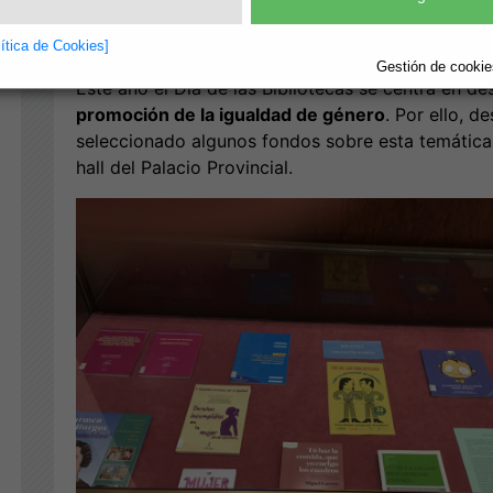
bibliotecarios de calidad, accesibles para todo ti
vida.
lítica de Cookies]
Gestión de cookies
Este año el Día de las Bibliotecas se centra en des
promoción de la igualdad de género
. Por ello, 
seleccionado algunos fondos sobre esta temática 
hall del Palacio Provincial.