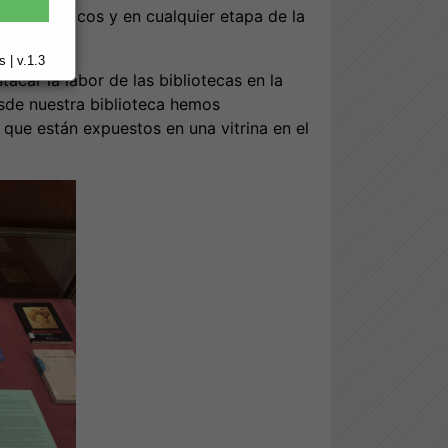
po de públicos y en cualquier etapa de la
 | v.1.3
tacar la labor de las bibliotecas en la
desde nuestra biblioteca hemos
que están expuestos en una vitrina en el