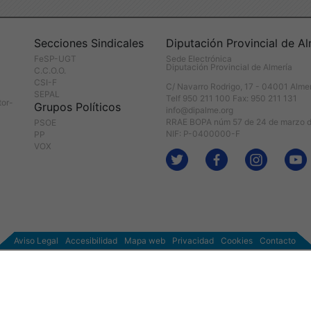
Secciones Sindicales
Diputación Provincial de Al
FeSP-UGT
Sede Electrónica
Diputación Provincial de Almería
C.C.O.O.
CSI-F
C/ Navarro Rodrigo, 17 - 04001 Alme
SEPAL
Telf 950 211 100 Fax: 950 211 131
tor-
Grupos Políticos
info@dipalme.org
RRAE BOPA núm 57 de 24 de marzo 
PSOE
NIF: P-0400000-F
PP
VOX
Aviso Legal
Accesibilidad
Mapa web
Privacidad
Cookies
Contacto