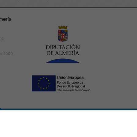
mería
ría
de 2009