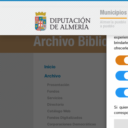
×
Municipios
Almería pueblo
a pueblo
Las coo
experie
Archivo Bibliotec
brindarl
ofrecerl
Inicio
Archivo
Presentación
Fondos
Servicios
Directorio
Si quier
Catálogo Web
correspo
Fondos Digitalizados
Corporaciones Democráticas