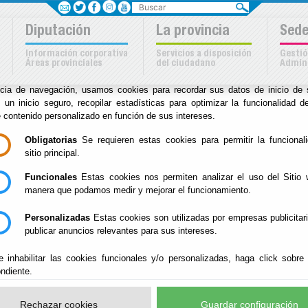
Buscar
Sus opciones en relación
Diputación
La provincia
Sede
uso de cookies en este siti
Información corporativa
Servicios a disposición
Gestió
Áreas provinciales
del ciudadano
Admini
kies son importantes para el correcto funcionamiento del sitio. Para me
ncia de navegación, usamos cookies para recordar sus datos de inicio de 
a
e un inicio seguro, recopilar estadísticas para optimizar la funcionalidad de
e contenido personalizado en función de sus intereses.
Inicio
-
Archivo Biblioteca
- Exposiciones
Obligatorias
Se requieren estas cookies para permitir la funcional
sitio principal.
Exposiciones
Funcionales
Estas cookies nos permiten analizar el uso del Sitio 
manera que podamos medir y mejorar el funcionamiento.
Personalizadas
Estas cookies son utilizadas por empresas publicitar
24 de octubre de 2019 - 
publicar anuncios relevantes para sus intereses.
Bibliotecas
e inhabilitar las cookies funcionales y/o personalizadas, haga click sobre
ndiente.
Desde 1997, cada 24 de octubre se celebra el Día 
concienciar a la sociedad de la importancia de la
Rechazar cookies
Guardar configuración