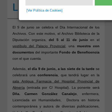
Los Archivos
[Ver Política de Cookies]
El 9 de junio se celebra el Día Internacional de los
Archivos. Con este motivo, el Archivo Biblioteca de la
Diputación organiza,
del 5 al 11 de junio
en el
vestíbulo del Palacio Provincial
, una
muestra con
documentos
del importante
Fondo de Beneficencia
con el que cuenta.
Además,
el día 9 de junio, a las siete de la tarde
se
celebrará una
conferencia
, que tendrá lugar en la
sala Antigua Farmacia del Hospital Provincial de
Almería
(entrada por C/ Hospital). La ponente será
Dña. Carmen González Canalejo
, enfermera,
Licenciada en Humanidades, Doctora en historia
contemporánea y autora de diversas publicaciones,