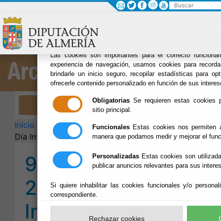
Buscar
×
Sus opciones e
uso de cookies en
Las cookies son importantes para el correcto funcionam
experiencia de navegación, usamos cookies para recordar
Archivo Biblioteca
brindarle un inicio seguro, recopilar estadísticas para opt
ofrecerle contenido personalizado en función de sus interes
Obligatorias
Se requieren estas cookies pa
Menú Archivo Biblioteca
sitio principal.
Inicio
-
Archivo Biblioteca
- 9 de Junio de 2025 -
Funcionales
Estas cookies nos permiten an
Día Internacional de Los Archivos
manera que podamos medir y mejorar el func
9 de Junio de
Personalizadas
Estas cookies son utilizada
publicar anuncios relevantes para sus intere
2025 - Día
Si quiere inhabilitar las cookies funcionales y/o persona
correspondiente.
Internacional de
Rechazar cookies