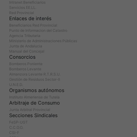
Intranet Beneficiarios
Servicios EE.LL.
Red Provincial
Enlaces de interés
Beneficiarios Red Provincial
Punto de Informacion del Catastro
Agencia Tributaria
Ministerio de Administraciones Públicas
Junta de Andalucia
Manual del Concejal
Consorcios
Bomberos Poniente
Bomberos Levante
Almanzora Levante R.T.R.S.U.
Gestión de Residuos Sector-II
U.N.E.D.
Organismos autónomos
Instituto Almeriense de Tutela
Arbitraje de Consumo
Junta Arbitral Provincial
Secciones Sindicales
FeSP-UGT
C.C.O.O.
CSI-F