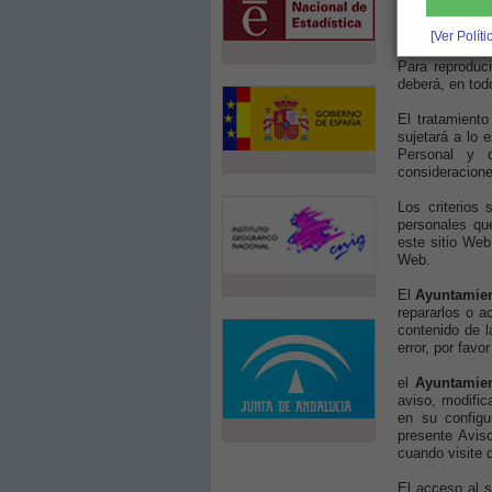
pueden dar lug
las responsabi
[Ver Polít
Para reproduci
deberá, en tod
El tratamiento
sujetará a lo 
Personal y d
consideracione
Los criterios
personales que
este sitio Web
Web.
El
Ayuntamien
repararlos o a
contenido de l
error, por favo
el
Ayuntamien
aviso, modific
en su configu
presente Avis
cuando visite 
El acceso al 