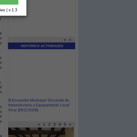
a
es | v.1.3
,
e
r
«
»
s
HISTÓRICO ACTIVIDADES
s
en
io
o,
el
n
III Encuentro Municipal "Encuesta de
Infraestructura y Equipamiento Local"
o
Vícar [06/11/2008]
o
l
s
«
1
2
3
4
5
»
a