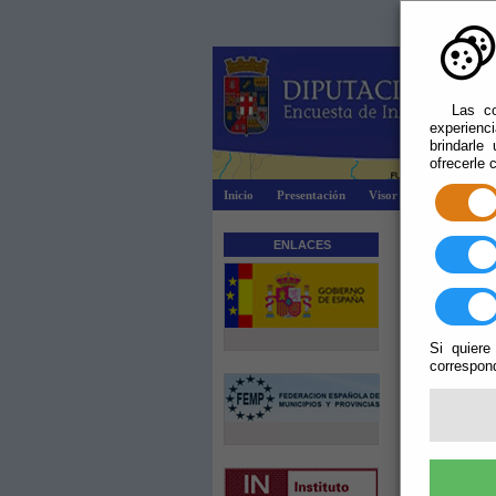
Las co
experienc
brindarle
ofrecerle 
Inicio
Presentación
Visor Dipalsit
Ex
Aviso Le
ENLACES
La informa
legislación sob
Los derechos 
Si quiere
Ayuntamiento 
correspond
su diseño gráf
La reproducció
obras, a no se
de propiedad
distintivos d
utilización n
perjuicios oca