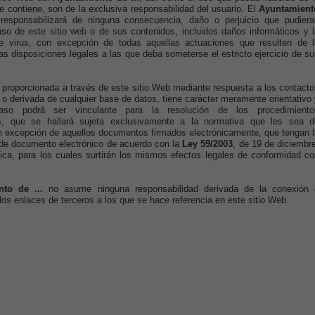
e contiene, son de la exclusiva responsabilidad del usuario. El
Ayuntamient
responsabilizará de ninguna consecuencia, daño o perjuicio que pudiera
uso de este sitio web o de sus contenidos, incluidos daños informáticos y l
de virus, con excepción de todas aquellas actuaciones que resulten de l
las disposiciones legales a las que deba someterse el estricto ejercicio de s
 proporcionada a través de este sitio Web mediante respuesta a los contacto
 o derivada de cualquier base de datos, tiene carácter meramente orientativo
so podrá ser vinculante para la resolución de los procedimiento
os, que se hallará sujeta exclusivamente a la normativa que les sea d
n excepción de aquellos documentos firmados electrónicamente, que tengan l
 de documento electrónico de acuerdo con la
Ley 59/2003
, de 19 de diciembr
ica, para los cuales surtirán los mismos efectos legales de conformidad co
nto de ...
no asume ninguna responsabilidad derivada de la conexión 
los enlaces de terceros a los que se hace referencia en este sitio Web.