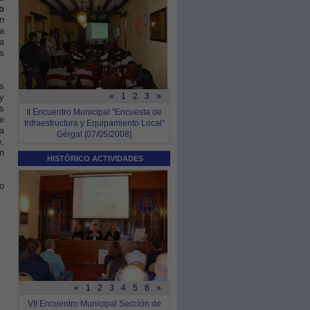
o
n
a
a
us
s
«
1
2
3
»
 y
s
II Encuentro Municipal "Encuesta de
e
Infraestructura y Equipamiento Local"
a
Gérgal [07/05/2008]
e,
n
HISTÓRICO ACTIVIDADES
o
«
1
2
3
4
5
6
»
VII Encuentro Municipal Sección de