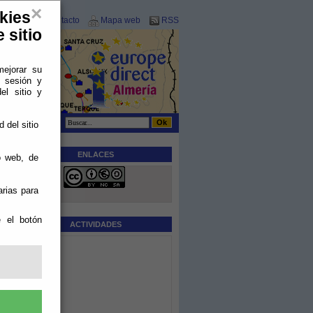
×
kies
Contacto
Mapa web
RSS
 sitio
mejorar su
e sesión y
el sitio y
 del sitio
ENLACES
o web, de
a
arias para
l
e el botón
ue
ACTIVIDADES
s
os
s
a
s
s,