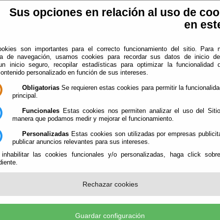
Sus opciones en relación al uso de coo
en este
okies son importantes para el correcto funcionamiento del sitio. Para 
ia de navegación, usamos cookies para recordar sus datos de inicio d
 un inicio seguro, recopilar estadísticas para optimizar la funcionalidad d
contenido personalizado en función de sus intereses.
plotación EIEL
Información
Obligatorias
Se requieren estas cookies para permitir la funcionalidad
principal.
gal
Funcionales
Estas cookies nos permiten analizar el uso del Siti
manera que podamos medir y mejorar el funcionamiento.
ción suministrada a través de este sitio web se encuentra protegida por l
re propiedad intelectual.
Personalizadas
Estas cookies son utilizadas por empresas publicit
publicar anuncios relevantes para sus intereses.
de propiedad intelectual del contenido de este sitio Web pertenecen a
 inhabilitar las cookies funcionales y/o personalizadas, haga click sobr
de ...
, y en su caso a la
Diputación Provincial de Almería
, al tiempo q
iente.
ico y los códigos que contiene.
n, distribución, comercialización o transformación no autorizadas de esta
Rechazar cookies
r que sea de uso personal y privado, constituye una infracción de los derech
 intelectual de estas entidades. Igualmente todas las marcas o signo
e cualquier clase contenidos en el portal están protegidos por la ley. L
o autorizada de la información contenida en este sitio Web, así como lo
Guardar configuración
sionados en los derechos de propiedad intelectual e industrial de sus titulare