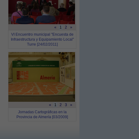
«
1
2
»
VI Encuentro municipal "Encuesta de
Infraestructura y Equipamiento Local"
Turre [24/02/2011]
«
1
2
3
»
Jornadas Cartográficas en la
Provincia de Almería [03/2009]