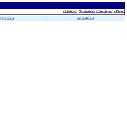
<<Anterior
|
Siguiente>>
+ Desplegar
|
- Plegar
Agotados
Novedades