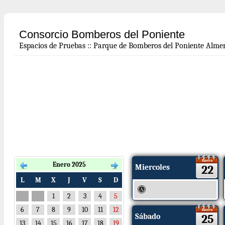
Consorcio Bomberos del Poniente
Espacios de Pruebas
::
Parque de Bomberos del Poniente Almer
Enero
Enero 2025
Miercoles
22
L
M
X
J
V
S
D
1
2
3
4
5
6
7
8
9
10
11
12
Enero
Sábado
25
13
14
15
16
17
18
19