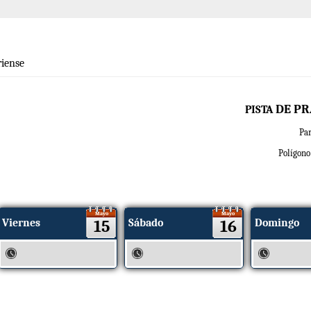
iense
DE PR
PISTA
P
a
Polígono 
Mayo
Mayo
Viernes
15
Sábado
16
Domingo