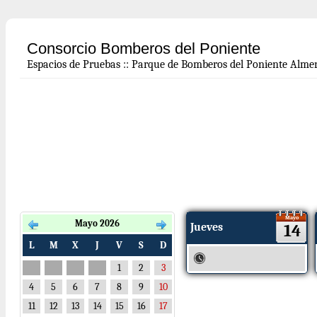
Consorcio Bomberos del Poniente
Espacios de Pruebas
::
Parque de Bomberos del Poniente Almer
Mayo
Mayo 2026
Jueves
14
L
M
X
J
V
S
D
1
2
3
4
5
6
7
8
9
10
11
12
13
14
15
16
17