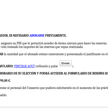
NDIOS, ES NECESARIO
ABONARSE
PREVIAMENTE.
le asignará un PIN que le permitirá acceder de forma unívoca para hacer las reservas.
e irán restando los importes de las reservas que vayan realizando.
AR
la cantidad que el abonado estime conveniente y presentando el justificante en el 
RMULARIO:
PINCHAR AQUÍ
(rellenelo y pulse
).
O HORARIO DE SU ELECCIÓN Y PODRÁ ACCEDER AL FORMULARIO DE RESERVA S
0,00 €.
entar al personal del Consorcio que pudiera solicitarselo en el momento de las práct
saldo.