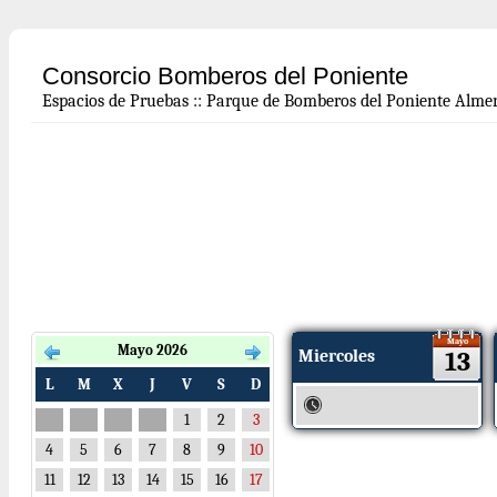
Consorcio Bomberos del Poniente
Espacios de Pruebas
::
Parque de Bomberos del Poniente Almer
Mayo
Mayo 2026
Miercoles
13
L
M
X
J
V
S
D
1
2
3
4
5
6
7
8
9
10
11
12
13
14
15
16
17