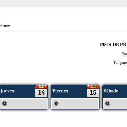
iense
DE PR
PISTA
P
a
Polígono 
Mayo
Mayo
Jueves
14
Viernes
15
Sábado