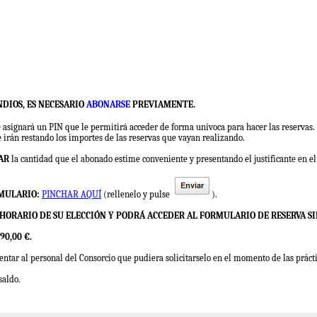
NDIOS, ES NECESARIO
ABONARSE
PREVIAMENTE.
le asignará un PIN que le permitirá acceder de forma unívoca para hacer las reservas.
e irán restando los importes de las reservas que vayan realizando.
AR
la cantidad que el abonado estime conveniente y presentando el justificante en el 
RMULARIO:
PINCHAR AQUÍ
(rellenelo y pulse
).
O HORARIO DE SU ELECCIÓN Y PODRÁ ACCEDER AL FORMULARIO DE RESERVA S
0,00 €.
entar al personal del Consorcio que pudiera solicitarselo en el momento de las práct
saldo.