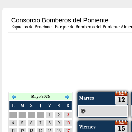
Consorcio Bomberos del Poniente
Espacios de Pruebas
::
Parque de Bomberos del Poniente Almer
Mayo
Mayo 2026
Martes
12
L
M
X
J
V
S
D
1
2
3
4
5
6
7
8
9
10
Mayo
Viernes
15
11
12
13
14
15
16
17