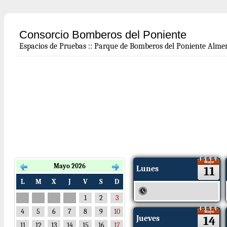
Consorcio Bomberos del Poniente
Espacios de Pruebas
::
Parque de Bomberos del Poniente Almer
Mayo
Mayo 2026
Lunes
11
L
M
X
J
V
S
D
1
2
3
4
5
6
7
8
9
10
Mayo
Jueves
14
11
12
13
14
15
16
17